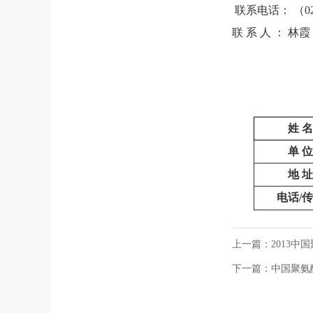
联系电话： （025）
联 系 人 ： 林
姓 名
单 位
地 址
电话/
传
上一篇：2013
下一篇：中国聚氨