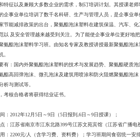
和特征以及兼顾大多数企业的需求，制订培训计划。其授课老师
的企事业单位培训了数千名科研、生产与管理人员，是企事业单
节能减排政策的出台，聚氨酯泡沫塑料在建筑保温、汽车、化工
范以 及安全管理越来越受到关注。为了能使企事业单位更好地把握时
聚氨酯泡沫塑料学习班。由知名专家及教授讲授最新聚氨酯泡沫
机。
有：国内外聚氨酯泡沫塑料的技术与发展趋势、聚氨酯硬质泡沫
氨酯高回弹泡沫、微孔泡沫及建筑用喷涂和防火阻燃聚氨酯泡沫
分析与测试等。
考核合格者将获得结业证书。
012年12月5日～9日（5日报到,6日～9日授课）；
江苏省南京市江东北路399号江苏文苑宾馆（江苏省广播电
2200元/人（含学习费、资料费）；学习班期间食宿统一安