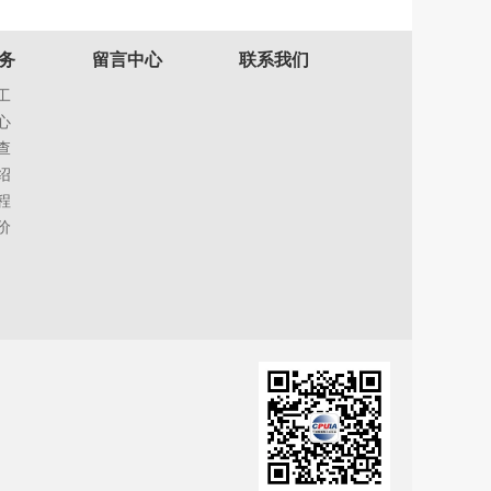
务
留言中心
联系我们
工
心
查
绍
程
价