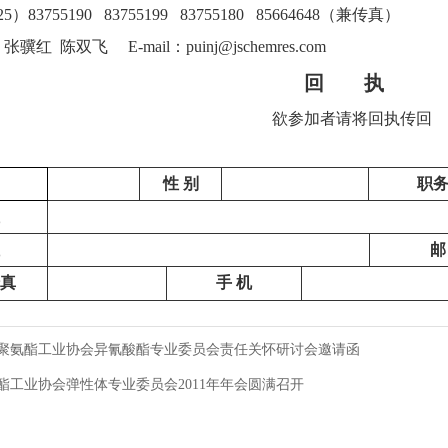
83755190 83755199 83755180 85664648（兼传真）
霞 张骥红 陈双飞 E-mail：
puinj@jschemres.com
回 执
欲参加者请将回执传回
性 别
职务
邮
真
手 机
中国聚氨酯工业协会异氰酸酯专业委员会责任关怀研讨会邀请函
酯工业协会弹性体专业委员会2011年年会圆满召开