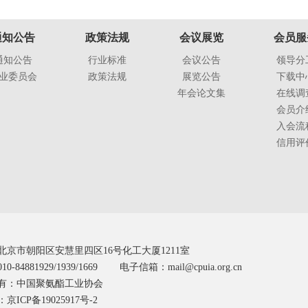
通知公告
政策法规
会议展览
会员服
通知公告
行业标准
会议公告
领导分
业委员会
政策法规
展览公告
下载中
年会论文集
在线调
会员介
入会流
信用评
北京市朝阳区安慧里四区16号化工大厦1211室
0-84881929/1939/1669 电子信箱：mail@cpuia.org.cn
有：中国聚氨酯工业协会
京ICP备19025917号-2