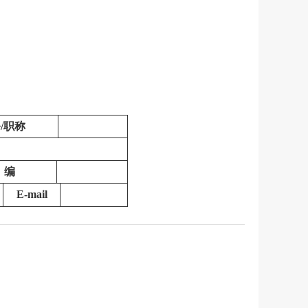
/
职称
 编
E-mail